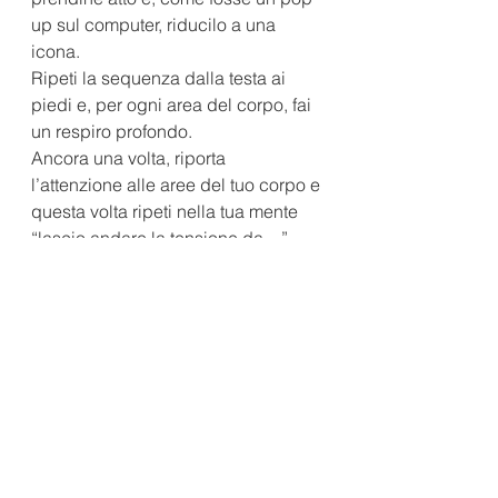
up sul computer, riducilo a una 
icona.
Ripeti la sequenza dalla testa ai 
piedi e, per ogni area del corpo, fai 
un respiro profondo.
Ancora una volta, riporta 
l’attenzione alle aree del tuo corpo e 
questa volta ripeti nella tua mente 
“lascio andare la tensione da…”
Fai altri 5 respiri profondi
A ogni espirazione ripetiti “lascio 
andare la tensione dal corpo”.
Riprendi contatto con la stanza, col 
tuo bisogno.
Senti ancora la stessa urgenza?
Attraverso il percorso di Mindful 
Eating puoi imparare a riconoscere i 