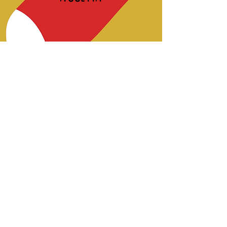
Quella parte di te,
quell'atteggiamento che proprio non
ti piacciono
©2018 by #NonFarloDaSolo. Proudly created with
Wix.com